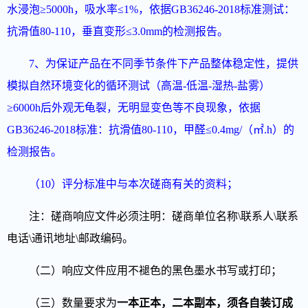
水浸泡≥5000h，吸水率≤1%，依据GB36246-2018标准测试：
抗滑值80-110，垂直变形≤3.0mm的检测报告。
7、为保证产品在不同季节条件下产品整体稳定性，提供
模拟自然环境变化的循环测试（高温-低温-湿热-盐雾）
≥6000h后外观无龟裂，无明显变色等不良现象，依据
GB36246-2018标准：抗滑值80-110，甲醛≤0.4mg/（㎡.h）的
检测报告。
（
10
）
评分标准中
与本次磋商有关的资料；
注：磋商响应文件必须注明：磋商单位名称\联系人\联系
电话\通讯地址\邮政编码。
（二）响应文件应用不褪色的黑色墨水书写或打印；
（三）数量要求为
一本正本，二本副本，须各自装订成