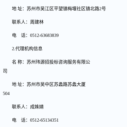
地 址：
苏州市吴江区平望镇梅堰社区镇北路2号
联系人：周建林
电 话：0512-63683839
2.代理机构信息
名 称：苏州玮源招投标咨询服务有限公
司
地 址：苏州市吴中区苏蠡路苏蠡大厦
504
联系人：成姝婧
电 话：0512-65
134351