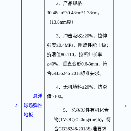
2、产品规格：
30.48cm*30.48cm*1.38cm。
（13.8mm厚）
3、冲击吸收≥20%，拉伸
强度≥0.4MPa，阻燃性能Ⅰ级；
抗滑值80-110，拉断伸长率
≥40%，垂直变形0.6-3mm，符
合GB36246-2018标准要求。
4、无机填料≤20%，抗滑
悬浮
值≥100。
2
球场弹性
m2
5、 总挥发性有机化合
地板
物(TVOC)≤5.0mg/(m²,h)，符
合GB36246-2018标准要求